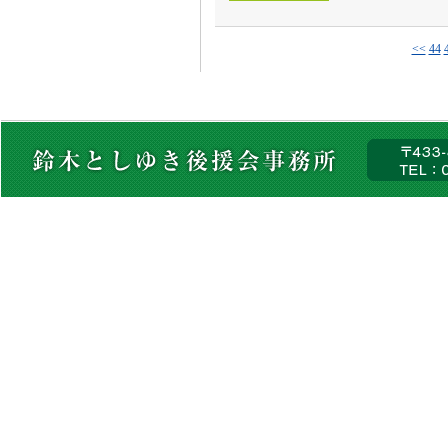
<<
44